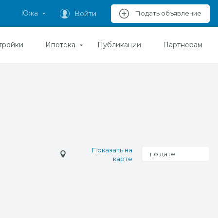
Южа
Войти
Подать объявление
тройки
Ипотека
Публикации
Партнерам
Показать на
по дате
карте