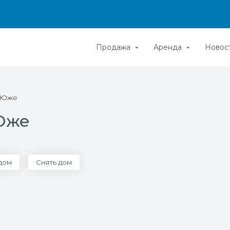
Продажа
Аренда
Новос
в Юже
 Юже
 дом
Снять дом