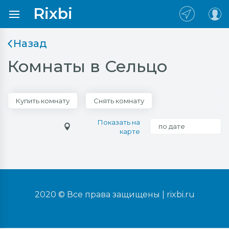
Rixbi
Назад
Комнаты в Сельцо
Купить комнату
Снять комнату
Показать на
по дате
карте
2020 © Все права защищены |
rixbi.ru