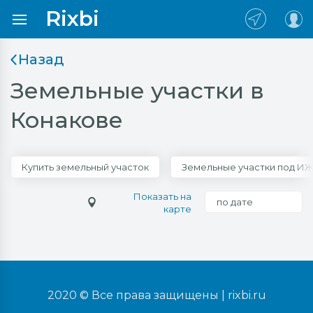
Rixbi
Назад
Земельные участки в
Конакове
Купить земельный участок
Земельные участки под И
Показать на
по дате
карте
2020 © Все права защищены |
rixbi.ru