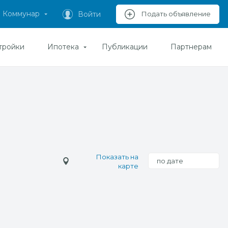
Коммунар
Войти
Подать объявление
тройки
Ипотека
Публикации
Партнерам
Показать на
по дате
карте