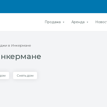
Продажа
Аренда
Новос
теджи в Инкермане
 Инкермане
 дом
Снять дом