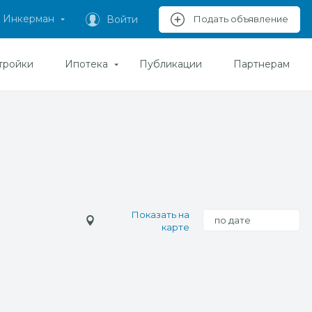
Инкерман
Войти
Подать объявление
тройки
Ипотека
Публикации
Партнерам
Показать на
по дате
карте