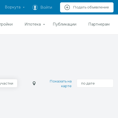
Воркута
Войти
Подать объявление
тройки
Ипотека
Публикации
Партнерам
Показать на
участки
по дате
карте