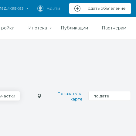
ладикавказ
Войти
Подать объявление
тройки
Ипотека
Публикации
Партнерам
Показать на
участки
по дате
карте