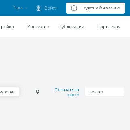
Тара
Войти
Подать объявление
тройки
Ипотека
Публикации
Партнерам
Показать на
участки
по дате
карте