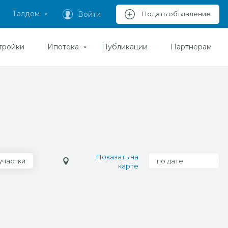
Талдом
Войти
Подать объявление
тройки
Ипотека
Публикации
Партнерам
Показать на
участки
по дате
карте