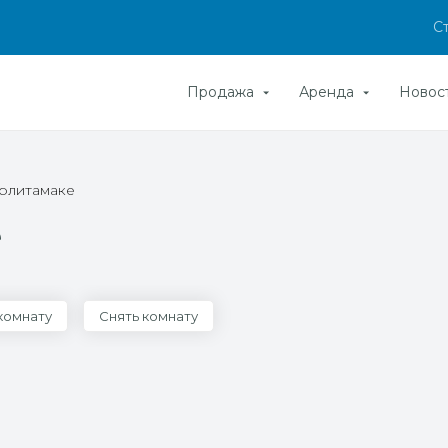
С
Продажа
Аренда
Новос
ерлитамаке
е
комнату
Снять комнату