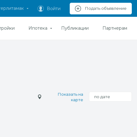
терлитамак
Войти
Подать объявление
тройки
Ипотека
Публикации
Партнерам
Показать на
по дате
карте