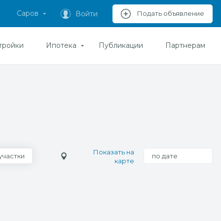
Саров
Войти
Подать объявление
тройки
Ипотека
Публикации
Партнерам
Показать на
участки
по дате
карте