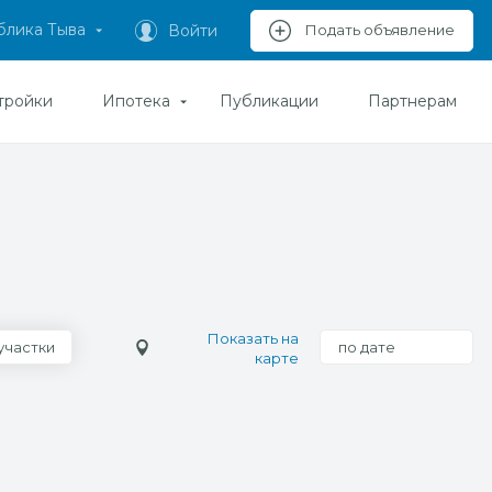
блика Тыва
Войти
Подать объявление
тройки
Ипотека
Публикации
Партнерам
Показать на
участки
по дате
карте