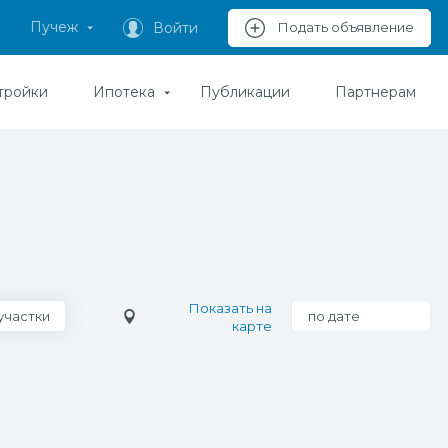
Пучеж
Войти
Подать объявление
тройки
Ипотека
Публикации
Партнерам
Показать на
участки
по дате
карте