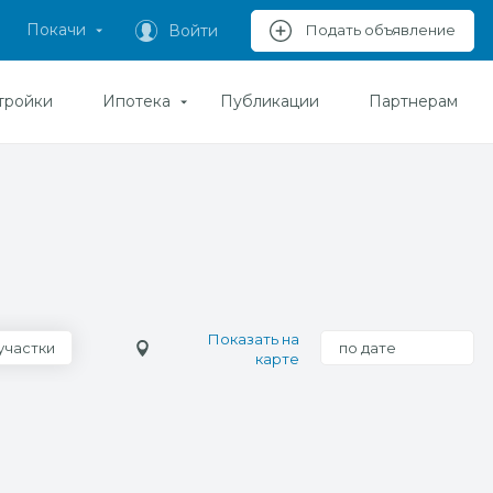
Покачи
Войти
Подать объявление
тройки
Ипотека
Публикации
Партнерам
Показать на
участки
по дате
карте