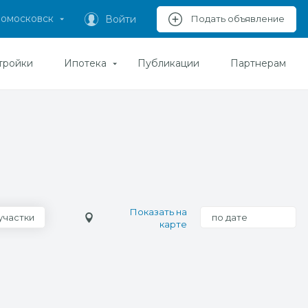
омосковск
Войти
Подать объявление
тройки
Ипотека
Публикации
Партнерам
Показать на
участки
по дате
карте