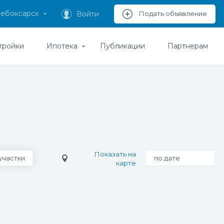
ебоксарск
Войти
Подать объявление
тройки
Ипотека
Публикации
Партнерам
Показать на
участки
по дате
карте