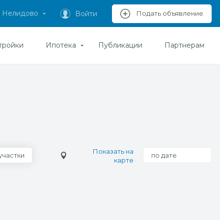
Нелидово
Войти
Подать объявление
тройки
Ипотека
Публикации
Партнерам
Показать на
участки
по дате
карте