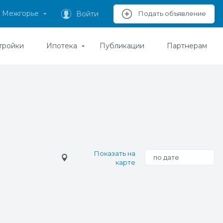
Межгорье
Войти
Подать объявление
тройки
Ипотека
Публикации
Партнерам
Показать на
по дате
карте