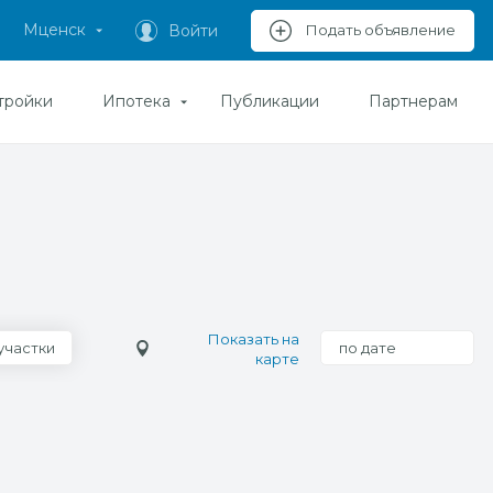
Мценск
Войти
Подать объявление
тройки
Ипотека
Публикации
Партнерам
Показать на
участки
по дате
карте