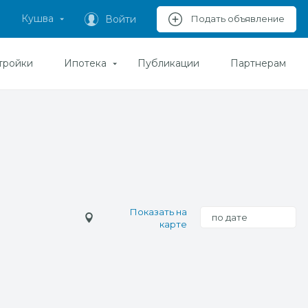
Кушва
Войти
Подать объявление
тройки
Ипотека
Публикации
Партнерам
Показать на
по дате
карте