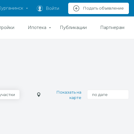
Курганинск
Войти
Подать объявление
тройки
Ипотека
Публикации
Партнерам
Показать на
участки
по дате
карте