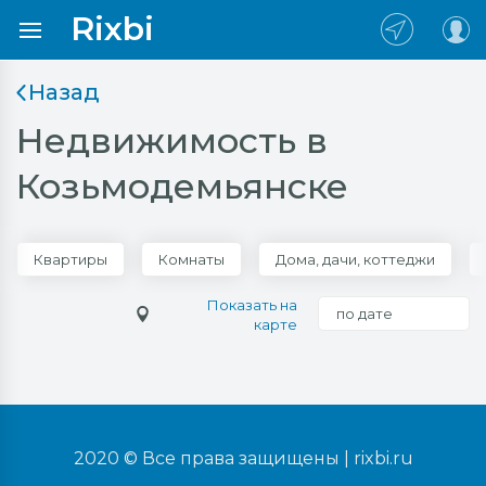
Rixbi
Назад
Недвижимость в
Козьмодемьянске
Квартиры
Комнаты
Дома, дачи, коттеджи
Показать на
по дате
карте
2020 © Все права защищены |
rixbi.ru