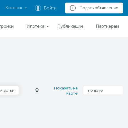
Котовск
Войти
Подать объявление
тройки
Ипотека
Публикации
Партнерам
Показать на
участки
по дате
карте