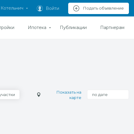
Котельнич
Войти
Подать объявление
тройки
Ипотека
Публикации
Партнерам
Показать на
участки
по дате
карте