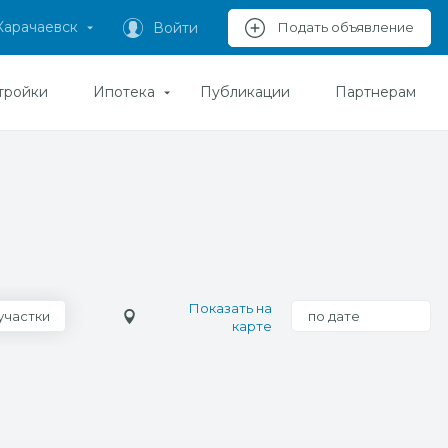
Карачаевск
Войти
Подать объявление
тройки
Ипотека
Публикации
Партнерам
Показать на
участки
по дате
карте