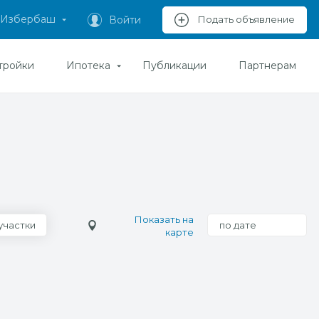
Избербаш
Войти
Подать объявление
тройки
Ипотека
Публикации
Партнерам
Показать на
участки
по дате
карте