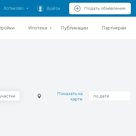
Хотьково
Войти
Подать объявление
тройки
Ипотека
Публикации
Партнерам
Показать на
участки
по дате
карте