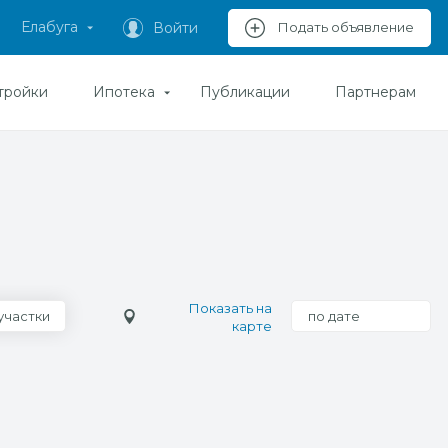
Елабуга
Войти
Подать объявление
тройки
Ипотека
Публикации
Партнерам
Показать на
участки
по дате
карте