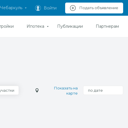
Чебаркуль
Войти
Подать объявление
тройки
Ипотека
Публикации
Партнерам
Показать на
участки
по дате
карте