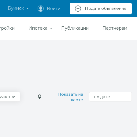
Буинск
Войти
Подать объявление
тройки
Ипотека
Публикации
Партнерам
Показать на
участки
по дате
карте