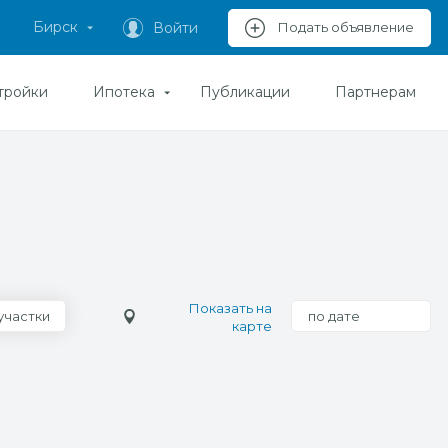
Бирск
Войти
Подать объявление
тройки
Ипотека
Публикации
Партнерам
Показать на
участки
по дате
карте