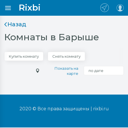
Rixbi
Назад
Комнаты в Барыше
Купить комнату
Снять комнату
Показать на
по дате
карте
2020 © Все права защищены |
rixbi.ru