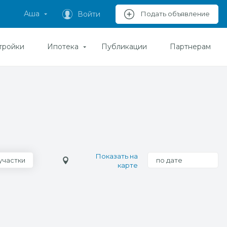
Аша
Войти
Подать объявление
тройки
Ипотека
Публикации
Партнерам
Показать на
участки
по дате
карте