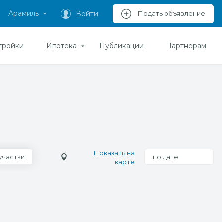
Арамиль
Войти
Подать объявление
тройки
Ипотека
Публикации
Партнерам
Показать на
участки
по дате
карте